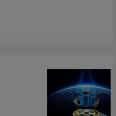
de sartén de hierro fundido
* Alta dureza
ollas y sartenes pesadas sin levantarlas.