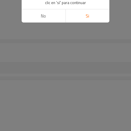
clic en 'sí' para continuar
No
Si