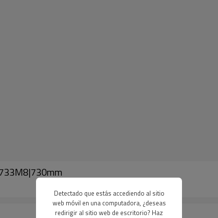
BG-733M8|730mm
Detectado que estás accediendo al sitio
web móvil en una computadora, ¿deseas
redirigir al sitio web de escritorio? Haz