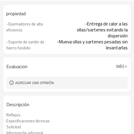
propiedad
-Entrega de calor a las
-Quemadores de alta
ollas/sartenes evitando la
eficiencia
dispersión
-Mueva ollas y sartenes pesadas sin
-Soporte de sartén de
levantarlas
hierro fundido
-Hacer la limpieza rápida y
-Vidrio templado
fácilmente.
-El encendedor integrado facilita
- Encendido con una mano
Evaluacion
MÁS
encender la placa
-Ofreciéndole total tranquilidad
-Dispositivo de falla de
AGREGAR UNA OPINIÓN
llama (opcional)
Descripción
Reflejos
Especificaciones técnicas
Solicitud
Información adicional