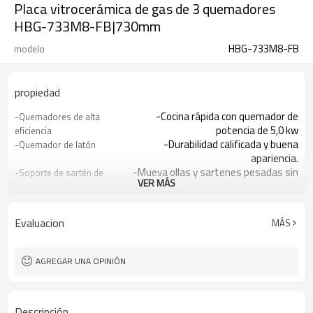
Placa vitrocerámica de gas de 3 quemadores
HBG-733M8-FB|730mm
HBG-733M8-FB
modelo
propiedad
-Cocina rápida con quemador de
-Quemadores de alta
potencia de 5,0 kw
eficiencia
-Durabilidad calificada y buena
-Quemador de latón
apariencia.
-Mueva ollas y sartenes pesadas sin
-Soporte de sartén de
VER MÁS
levantarlas
hierro fundido
-Hacer la limpieza rápida y
-Vidrio templado
fácilmente.
Evaluacion
MÁS
-El encendedor integrado facilita
- Encendido con una mano
encender la placa
-Ofreciéndole total tranquilidad
-Dispositivo de falla de
AGREGAR UNA OPINIÓN
llama (opcional)
Descripción