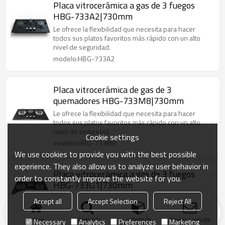
Placa vitrocerámica a gas de 3 fuegos
HBG-733A2|730mm
Le ofrece la flexibilidad que necesita para hacer
todos sus platos favoritos más rápido con un alto
nivel de seguridad.
modelo:HBG-733A2
Placa vitrocerámica de gas de 3
quemadores HBG-733M8|730mm
Le ofrece la flexibilidad que necesita para hacer
todos sus platos favoritos más rápido con un alto
nivel de seguridad.
Cookie settings
modelo:HBG-733M8
We use cookies to provide you with the best possible
experience. They also allow us to analyze user behavior in
Placa vitrocerámica a gas de 3 fuegos
order to constantly improve the website for you.
HBG-733G1|730mm
Le ofrece la flexibilidad que necesita para hacer
Accept all
Accept Selection
Reject All
todos sus platos favoritos más rápido con un alto
nivel de seguridad.
Inicio
búsqueda
categoría
Enviar consulta
Necessary
Analytics
Preferences
Marketing