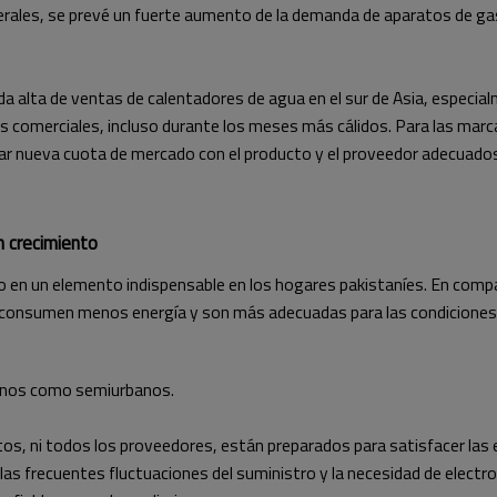
terales, se prevé un fuerte aumento de la demanda de aparatos de gas
 alta de ventas de calentadores de agua en el sur de Asia, especial
s comerciales, incluso durante los meses más cálidos. Para las mar
ar nueva cuota de mercado con el producto y el proveedor adecuado
n crecimiento
o en un elemento indispensable en los hogares pakistaníes. En comp
consumen menos energía y son más adecuadas para las condiciones de
anos como semiurbanos.
ctos, ni todos los proveedores, están preparados para satisfacer las
, las frecuentes fluctuaciones del suministro y la necesidad de elec