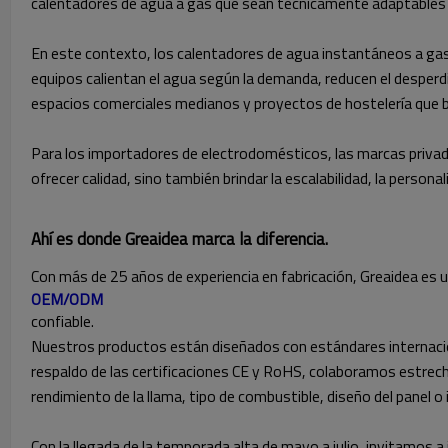
calentadores de agua a gas que sean técnicamente adaptables y f
En este contexto, los calentadores de agua instantáneos a gas 
equipos calientan el agua según la demanda, reducen el desperd
espacios comerciales medianos y proyectos de hostelería que
Para los importadores de electrodomésticos, las marcas privad
ofrecer calidad, sino también brindar la escalabilidad, la person
Ahí es donde Greaidea marca la diferencia.
Con más de 25 años de experiencia en fabricación, Greaidea es 
OEM/ODM
confiable.
Nuestros productos están diseñados con estándares internaciona
respaldo de las certificaciones CE y RoHS, colaboramos estre
rendimiento de la llama, tipo de combustible, diseño del panel o 
Con la llegada de la temporada alta de mayo a julio, invitamos