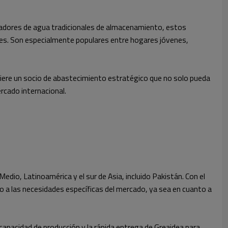
entadores de agua tradicionales de almacenamiento, estos
ques. Son especialmente populares entre hogares jóvenes,
uiere un socio de abastecimiento estratégico que no solo pueda
ercado internacional.
io, Latinoamérica y el sur de Asia, incluido Pakistán. Con el
a las necesidades específicas del mercado, ya sea en cuanto a
capacidad de producción y la rápida entrega de Greaidea para