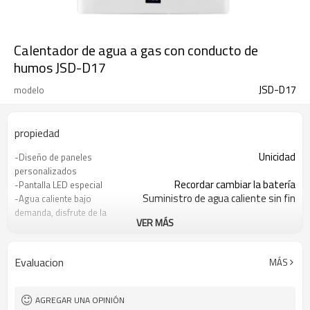
Calentador de agua a gas con conducto de
humos JSD-D17
JSD-D17
modelo
propiedad
Unicidad
-Diseño de paneles
personalizados
Recordar cambiar la batería
-Pantalla LED especial
Suministro de agua caliente sin fin
-Agua caliente bajo
demanda, disfrute de la
VER MÁS
ducha
Protección contra fallos de encendido
-Ahorro de energía y
dinero
Evaluacion
MÁS
Garantiza la seguridad de tu familia
-Protección múltiple
Simple y conveniente de operar
-Fácil de instalar y usar
AGREGAR UNA OPINIÓN