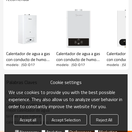
Calentador de agua a gas
Calentador de agua a gas
Calentador de
con conducto de humos
con conducto de humos
con conducto
modelo : JSD-D17
modelo : JSD-D17
modelo : JSD-D
JSD-D13
JSD-D18
JSD-D1
N º de Modelo.:
JSD-D17
Cookie settings
Palabras Claves
Manera de escape:
Tipo de chimenea
We use cookies to provide you with the best possible
Salida de agua nominal (△T=25℃)
calentador de agua sin tanque
6~20L/min
L/Min
calentadores de agua precios
experience. They also allow us to analyze user behavior in
calentador de agua a gas
order to constantly improve the website for you.
GLP: 2800Pa/2740Pa
Tipo de gasolina:
mejor calentador de agua
GN:2000Pa/1760Pa/1300Pa
termas a gas natural
Accept all
Accept Selection
Reject All
Salida de potencia:
12~40KW
calentador de agua a gas instantaneo
1. Protección contra
Necessary
Analytics
Preferences
Marketing