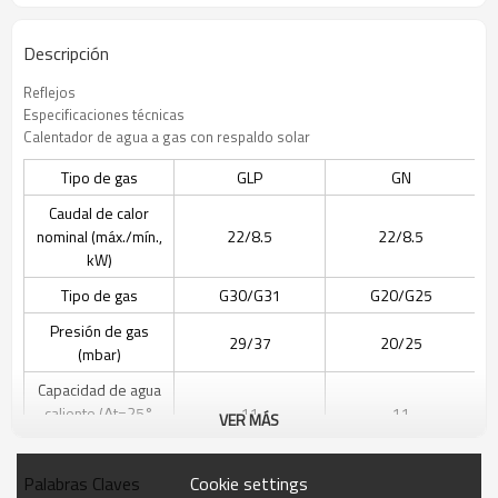
Descripción
Reflejos
Especificaciones técnicas
Calentador de agua a gas con respaldo solar
Tipo de gas
GLP
GN
Caudal de calor
nominal (máx./mín.,
22/8.5
22/8.5
kW)
Tipo de gas
G30/G31
G20/G25
Presión de gas
29/37
20/25
(mbar)
Capacidad de agua
caliente (Δt=25°
11
11
VER MÁS
C,L/min)
Peso neto (kg)
11
10
Cookie settings
Palabras Claves