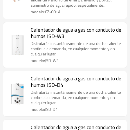
suministro de agua rápido, especialmente
personalizado para la vida en RV, ¡disfrute de la
modelo:CZ-001A
comodidad del agua caliente en cualquier momento
y en cualquier lugar!
Calentador de agua a gas con conducto de
humos JSD-W3
Disfrutarás instantáneamente de una ducha caliente
continua a demanda, en cualquier momento y en
cualquier lugar.
modelo:JSD-W3
Calentador de agua a gas con conducto de
humos JSD-D4
Disfrutarás instantáneamente de una ducha caliente
continua a demanda, en cualquier momento y en
cualquier lugar.
modelo:JSD-D4
Calentador de agua a gas con conducto de