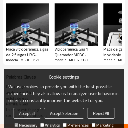
integrales para garantizar que su marca mantenga su posición de
liderazgo en la feroz competencia del mercado.
Placa vitrocerámica a gas
Vitrocerámica Gas 1
Placa de gas 
de 2 fuegos HBG-
Quemador MGBG-
inoxidable de 
modelo : MGBG-312T
modelo : MGBG-312T
modelo : MGBG
732A2|730mm
311A2B|310mm
quemadores 
312A|310mm
Cookie settings
Palabras Claves
We use cookies to provide you with the best possible
Placa de gas
anafe a gas 2 hornallas
experience. They also allow us to analyze user behavior in
estufa de gas
order to constantly improve the website for you.
Parrilla A Gas
La mejor estufa de gas
Accept all
Accept Selection
Reject All
cocina de gas profesional
Necessary
Analytics
Preferences
Marketing