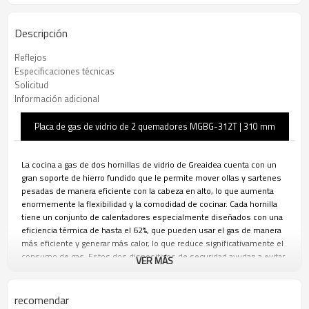
Descripción
Reflejos
Especificaciones técnicas
Solicitud
Información adicional
Placa de gas de vidrio de 2 quemadores MGBG-312T | 310 mm
La cocina a gas de dos hornillas de vidrio de Greaidea cuenta con un
gran soporte de hierro fundido que le permite mover ollas y sartenes
pesadas de manera eficiente con la cabeza en alto, lo que aumenta
enormemente la flexibilidad y la comodidad de cocinar. Cada hornilla
tiene un conjunto de calentadores especialmente diseñados con una
eficiencia térmica de hasta el 62%, que pueden usar el gas de manera
más eficiente y generar más calor, lo que reduce significativamente el
consumo de gas. Estos dos dispositivos de seguridad ayudan a evitar
VER MÁS
el riesgo de fugas de gas.
El equipo profesional de Greaidea se compromete a proporcionar a las
marcas un diseño personalizado, un estricto control de calidad y una
recomendar
producción eficiente. Podemos ofrecerle soluciones ODM y OEM