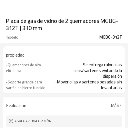
Placa de gas de vidrio de 2 quemadores MGBG-
312T | 310 mm
MGBG-312T
modelo
propiedad
-Se entrega calor a las
-Quemadores de alta
ollas/sartenes evitando la
eficiencia
dispersión
-Mover ollas y sartenes pesadas sin
-Soporte grande para
levantarlas
sartén de hierro fundido
-Realiza la limpieza de forma rápida
-Vidrio templado
y sencilla
-El encendedor integrado facilita el
-Encendido con una mano
Evaluacion
MÁS
encendido de la placa de cocción.
-Ofreciéndote total tranquilidad
-Dispositivo de detección
AGREGAR UNA OPINIÓN
de falla de llama (opcional)