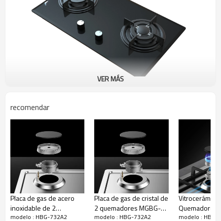
VER MÁS
recomendar
Soporte de sartén de hierro
fundido
* Alta dureza
* Mueve ollas y sartenes pesadas sin levantarlas.
Placa de gas de acero
Placa de gas de cristal de
Vitrocerámica
inoxidable de 2
2 quemadores MGBG-
Quemadores
modelo : HBG-732A2
modelo : HBG-732A2
modelo : HBG-
quemadores MGBS-
312C5|310mm
312S2|310m