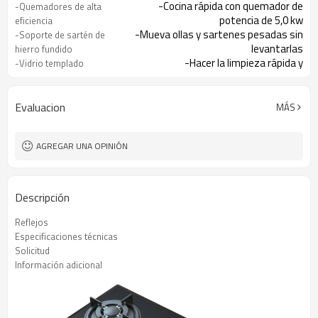
-Cocina rápida con quemador de
-Quemadores de alta
potencia de 5,0 kw
eficiencia
-Mueva ollas y sartenes pesadas sin
-Soporte de sartén de
levantarlas
hierro fundido
-Hacer la limpieza rápida y
-Vidrio templado
fácilmente.
-El encendedor integrado facilita
- Encendido con una mano
encender la placa
Evaluacion
MÁS
-Ofreciéndole total tranquilidad
-Dispositivo de falla de
llama (opcional)
AGREGAR UNA OPINIÓN
Descripción
Reflejos
Especificaciones técnicas
Solicitud
Información adicional