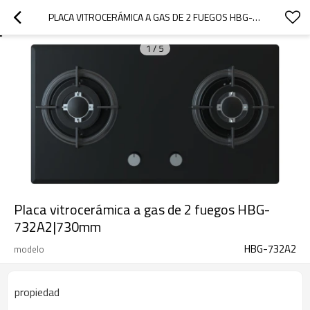
PLACA VITROCERÁMICA A GAS DE 2 FUEGOS HBG-732A2|730MM
1
/
5
Placa vitrocerámica a gas de 2 fuegos HBG-
732A2|730mm
HBG-732A2
modelo
propiedad