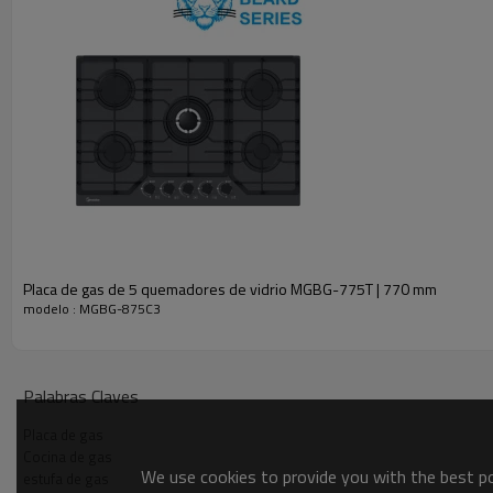
Quemador de alta eficie
* Cada placa cuenta con un grupo de quemadores d
* La eficiencia térmica es de hasta un 62% para a
Placa de gas de 5 quemadores de vidrio MGBG-775T | 770 mm
modelo : MGBG-875C3
Palabras Claves
Placa de gas
Cocina de gas
We use cookies to provide you with the best pos
estufa de gas