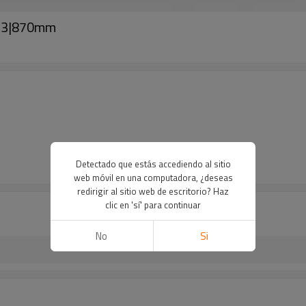
5C3|870mm
Detectado que estás accediendo al sitio
web móvil en una computadora, ¿deseas
redirigir al sitio web de escritorio? Haz
clic en 'sí' para continuar
No
Si