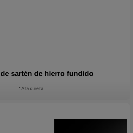
de sartén de hierro fundido
* Alta dureza
ollas y sartenes pesadas sin levantarlas.