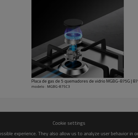
ncia
e diseño especial.
horrar su factura.
Placa de gas de 5 quemadores de vidrio MGBG-875G | 8
modelo : MGBG-875C3
Cookie settings
sible experience. They also allow us to analyze user behavior in 