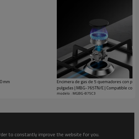
70 mm
Encimera de gas de 5 quemadores con pintu
pulgadas | MBG-765TN/E | Compatible con
modelo : MGBG-875C3
order to constantly improve the website for you.