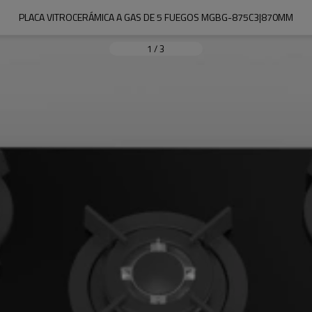
PLACA VITROCERÁMICA A GAS DE 5 FUEGOS MGBG-875C3|870MM
1
/
3