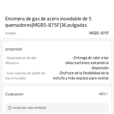
Encimera de gas de acero inoxidable de 5
quemadores|MGBS-875F|36 pulgadas
MGBS-875F
modelo
propiedad
-Entrega de calor a las
-Quemadores de alta
ollas/sartenes evitando la
eficiencia
dispersión
-Disfrute de la flexibilidad de la
-Gran soporte de sartén de
estufa y más espacio para cocinar
hierro fundido
-Hacer la limpieza rápida y
-Placas de cocina selladas
fácilmente.
-El encendedor integrado facilita
- Encendido con una mano
Evaluacion
MÁS
encender la placa
-Ofreciéndole total tranquilidad
-Dispositivo de falla de
AGREGAR UNA OPINIÓN
llama (opcional)