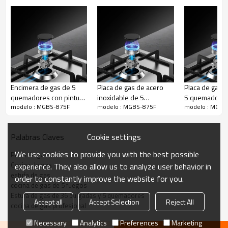
Encimera de gas de 5
Placa de gas de acero
Placa de gas d
quemadores con pintura
inoxidable de 5
5 quemadore
modelo : MGBS-875F
modelo : MGBS-875F
modelo : MGBS
nanométrica negra y
quemadores|MGBS-
875|870mm
esmaltada | 30 pulgadas |
705A|700 mm
MBG-765TN/E |
Cookie settings
Palabras Claves
Compatible con ODM y
OEM
We use cookies to provide you with the best possible
Placa de gas
Gran soporte de sartén de hierro fundido
Cocina de gas
experience. They also allow us to analyze user behavior in
estufa de gas
order to constantly improve the website for you.
* Alta dureza
cocina de gas de 5 fuegos
* Mueve ollas y sartenes pesadas sin levantarlas.
Estufa de gas de 36 pulgadas y 5 quemadores
Accept all
Accept Selection
Reject All
* Permita el fácil movimiento de las cacerolas entre los
cocina de gas profesional
quemadores.
Necessary
Analytics
Preferences
Marketing