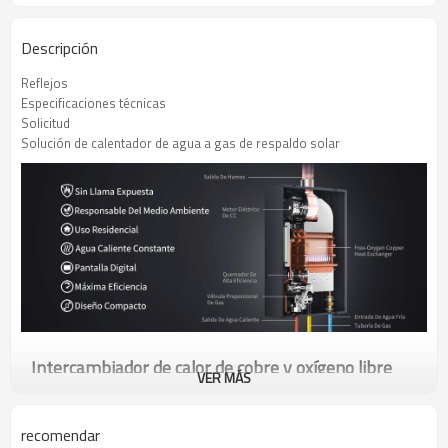
Descripción
Reflejos
Especificaciones técnicas
Solicitud
Solución de calentador de agua a gas de respaldo solar
Intercambiador de calor de cobre y oxígeno libre
VER MÁS
para agua saludable durante mucho tiempo.
Mantener la salud en nuestra vida diaria.
recomendar