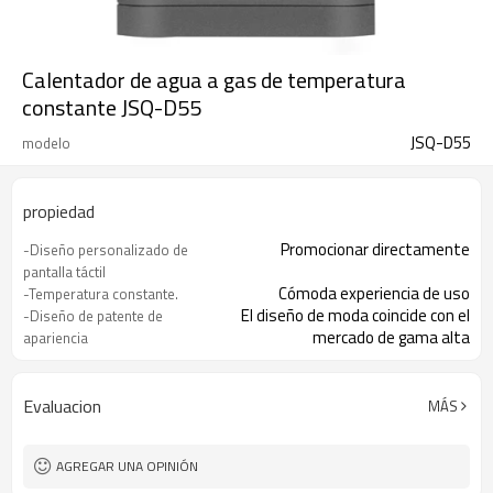
Calentador de agua a gas de temperatura
constante JSQ-D55
JSQ-D55
modelo
propiedad
Promocionar directamente
-Diseño personalizado de
pantalla táctil
Cómoda experiencia de uso
-Temperatura constante.
El diseño de moda coincide con el
-Diseño de patente de
mercado de gama alta
apariencia
Intercambiador de calor de cobre libre
-Alta eficiencia
de oxígeno
Claramente control de funciones
-Pantalla digital
Evaluacion
MÁS
AGREGAR UNA OPINIÓN