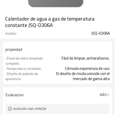
Calentador de agua a gas de temperatura
constante JSQ-D306A
JSQ-D306A
modelo
propiedad
Fácil de limpiar, antiarañazos.
-Panel de vidrio templado
completo
Cómoda experiencia de uso
-Temperatura constante.
El diseño de moda coincide con el
-Diseño de patente de
mercado de gama alta
apariencia
Intercambiador de calor de cobre libre
-Alta eficiencia
de oxígeno
Claramente control de funciones
-Pantalla digital
Evaluacion
MÁS
AGREGAR UNA OPINIÓN