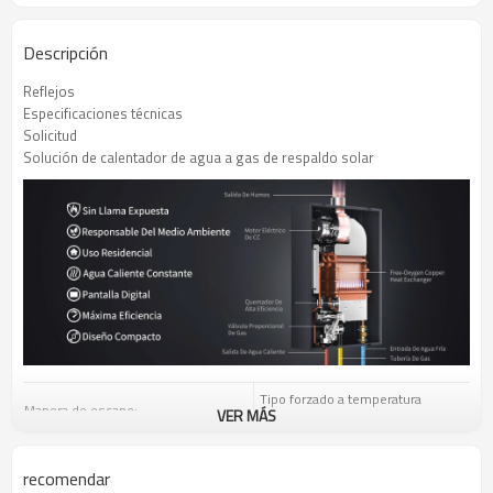
Descripción
Reflejos
Especificaciones técnicas
Solicitud
Solución de calentador de agua a gas de respaldo solar
Tipo forzado a temperatura
Manera de escape:
VER MÁS
constante
Salida de agua nominal (△t = 25 ℃):
12-18 l/min.
recomendar
GLP: 2800Pa