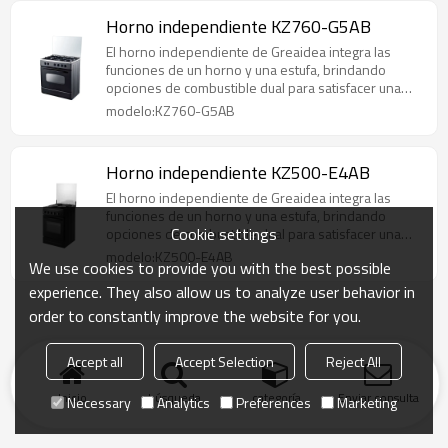
Horno independiente KZ760-G5AB
El horno independiente de Greaidea integra las
funciones de un horno y una estufa, brindando
opciones de combustible dual para satisfacer una
variedad de necesidades de cocción y admitiendo
modelo:KZ760-G5AB
ODM y OEM.
Horno independiente KZ500-E4AB
El horno independiente de Greaidea integra las
funciones de un horno y una estufa, brindando
Cookie settings
opciones de combustible dual para satisfacer una
variedad de necesidades de cocción y admitiendo
modelo:KZ500-E4AB
We use cookies to provide you with the best possible
ODM y OEM.
experience. They also allow us to analyze user behavior in
order to constantly improve the website for you.
Accept all
Accept Selection
Reject All
Inicio
búsqueda
categoría
Enviar consulta
Necessary
Analytics
Preferences
Marketing