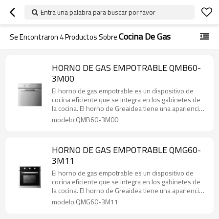
Entra una palabra para buscar por favor
Cocina De Gas
Se Encontraron
4
Productos Sobre
HORNO DE GAS EMPOTRABLE QMB60-
3M00
El horno de gas empotrable es un dispositivo de
cocina eficiente que se integra en los gabinetes de
la cocina. El horno de Greaidea tiene una apariencia
atractiva, ahorra espacio, está equipado con un
modelo:QMB60-3M00
sistema preciso de control de temperatura y admite
ventas al por mayor.
HORNO DE GAS EMPOTRABLE QMG60-
3M11
El horno de gas empotrable es un dispositivo de
cocina eficiente que se integra en los gabinetes de
la cocina. El horno de Greaidea tiene una apariencia
atractiva, ahorra espacio, está equipado con un
modelo:QMG60-3M11
sistema preciso de control de temperatura y admite
ventas al por mayor.