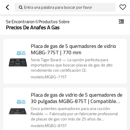
Entra una palabra para buscar por favor
Se Encontraron
6
Productos Sobre
Precios De Anafes A Gas
Placa de gas de 5 quemadores de vidrio
MGBG-775T | 770 mm
Serie Tiger Beard — La opción perfecta para
importadores que buscan placas de gas de alto
rendimiento con certificación CE.
modelo:MGBG-775T
Placa de gas de vidrio de 5 quemadores de
30 pulgadas MGBG-875T | Compatible
con OEM y ODM
Cinco potentes quemadores para una cocción
flexible — Fabricada por un fabricante profesional
de placas de gas con más de 25 años de
experiencia.
modelo:MGBG-875T