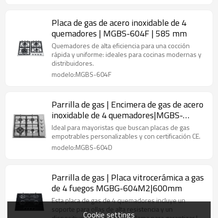
Placa de gas de acero inoxidable de 4
quemadores | MGBS-604F | 585 mm
Quemadores de alta eficiencia para una cocción
rápida y uniforme: ideales para cocinas modernas y
distribuidores.
modelo:MGBS-604F
Parrilla de gas | Encimera de gas de acero
inoxidable de 4 quemadores|MGBS-
604D|590mm
Ideal para mayoristas que buscan placas de gas
empotrables personalizables y con certificación CE.
modelo:MGBS-604D
Parrilla de gas | Placa vitrocerámica a gas
de 4 fuegos MGBG-604M2|600mm
Esta placa de gas de 4 quemadores incluye un
soporte para ollas de alta resistencia y un
Cookie settings
dispositivo de seguridad de llama para garantizar la