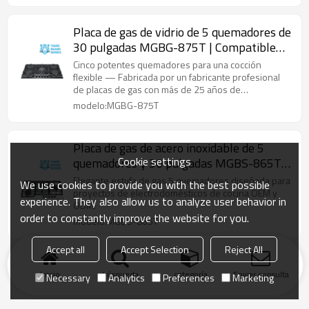
Placa de gas de vidrio de 5 quemadores de
30 pulgadas MGBG-875T | Compatible
con OEM y ODM
Cinco potentes quemadores para una cocción
flexible — Fabricada por un fabricante profesional
de placas de gas con más de 25 años de
experiencia.
modelo:MGBG-875T
Placa de gas de acero inoxidable de 5
Cookie settings
quemadores y 30 pulgadas MGBS-865T |
Compatible con OEM y ODM
Elegante estufa de gas 5 quemadores diseñada para
We use cookies to provide you with the best possible
proyectos de electrodomésticos de cocina OEM y
experience. They also allow us to analyze user behavior in
ODM.
order to constantly improve the website for you.
modelo:MGBS-865T
Accept all
Accept Selection
Reject All
Inicio
búsqueda
categoría
Enviar consulta
Necessary
Analytics
Preferences
Marketing