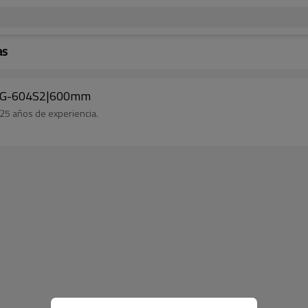
as
MGBG-604S2|600mm
 25 años de experiencia.