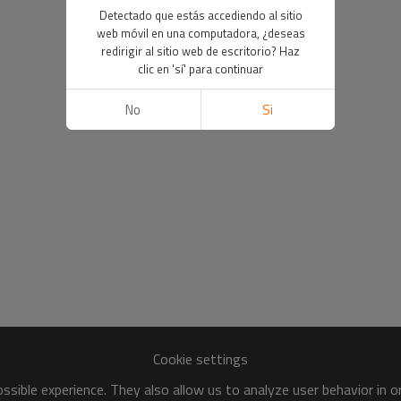
Detectado que estás accediendo al sitio
web móvil en una computadora, ¿deseas
redirigir al sitio web de escritorio? Haz
clic en 'sí' para continuar
No
Si
Cookie settings
sible experience. They also allow us to analyze user behavior in 