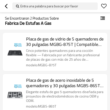
Entra una palabra para buscar por favor
Se Encontraron
2
Productos Sobre
Fabrica De Estufas A Gas​
Placa de gas de vidrio de 5 quemadores de
30 pulgadas MGBG-875T | Compatible
con OEM y ODM
Cinco potentes quemadores para una cocción
flexible — Fabricada por un fabricante profesional
de placas de gas con más de 25 años de
experiencia.
modelo:MGBG-875T
Placa de gas de acero inoxidable de 5
quemadores y 30 pulgadas MGBS-865T |
Compatible con OEM y ODM
Elegante estufa de gas 5 quemadores diseñada para
proyectos de electrodomésticos de cocina OEM y
ODM.
modelo:MGBS-865T