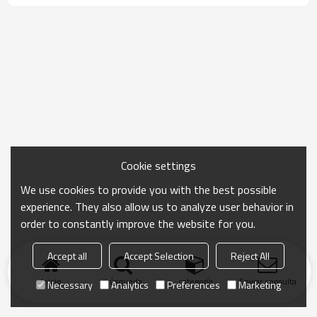
Cookie settings
We use cookies to provide you with the best possible
experience. They also allow us to analyze user behavior in
order to constantly improve the website for you.
Accept all
Accept Selection
Reject All
Inicio
búsqueda
categoría
Enviar consulta
Necessary
Analytics
Preferences
Marketing