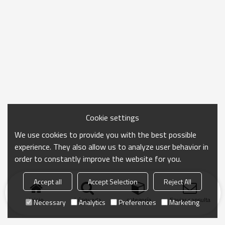
Cookie settings
We use cookies to provide you with the best possible
experience. They also allow us to analyze user behavior in
order to constantly improve the website for you.
Accept all
Accept Selection
Reject All
Inicio
búsqueda
categoría
Enviar consulta
Necessary
Analytics
Preferences
Marketing