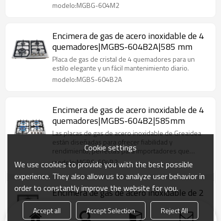
seguridad y la estabilidad.
modelo:MGBG-604M2
Encimera de gas de acero inoxidable de 4
quemadores|MGBS-604B2A|585 mm
Placa de gas de cristal de 4 quemadores para un
estilo elegante y un fácil mantenimiento diario.
modelo:MGBS-604B2A
Encimera de gas de acero inoxidable de 4
quemadores|MGBS-604B2|585mm
Las placas de gas de acero inoxidable de Greaidea
están diseñadas para ofrecer fiabilidad y
Cookie settings
rendimiento, perfectas para importadores que
buscan un socio a largo plazo.
modelo:MGBS-604B2
We use cookies to provide you with the best possible
experience. They also allow us to analyze user behavior in
order to constantly improve the website for you.
Encimera de gas de acero inoxidable de 2
quemadores|MGBS-312B6|12 pulgadas
Accept all
Accept Selection
Reject All
Disfruta de una cocción más rápida y eficiente