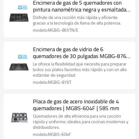
Encimera de gas de 5 quemadores con
pintura nanométrica negra y esmaltada |
30 pulgadas | MBG-865TN/E |
Disfrute de una cocción más rápida y eficiente
Compatible con ODM y OEM
gracias a la tecnología de llama de alta potencia.
modelo:MGBG-865TN/E
Encimera de gas de vidrio de 6
quemadores de 30 pulgadas MGBG-876T
| Compatible con OEM y ODM
Le ofrece la flexibilidad que necesita para preparar
todos sus platos favoritos más rápido y con un alto
estándar de seguridad.
modelo:MGBG-876T
Placa de gas de acero inoxidable de 4
quemadores | MGBS-604F | 585 mm
Quemadores de alta eficiencia para una cocción
rápida y uniforme: ideales para cocinas modernas y
distribuidores.
modelo:MGBS-604F