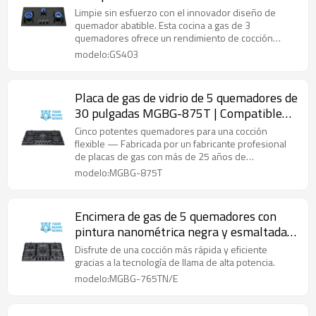
Limpie sin esfuerzo con el innovador diseño de
quemador abatible. Esta cocina a gas de 3
quemadores ofrece un rendimiento de cocción
potente y un mantenimiento sencillo.
modelo:GS403
Placa de gas de vidrio de 5 quemadores de
30 pulgadas MGBG-875T | Compatible
con OEM y ODM
Cinco potentes quemadores para una cocción
flexible — Fabricada por un fabricante profesional
de placas de gas con más de 25 años de
experiencia.
modelo:MGBG-875T
Encimera de gas de 5 quemadores con
pintura nanométrica negra y esmaltada |
30 pulgadas | MBG-765TN/E |
Disfrute de una cocción más rápida y eficiente
Compatible con ODM y OEM
gracias a la tecnología de llama de alta potencia.
modelo:MGBG-765TN/E