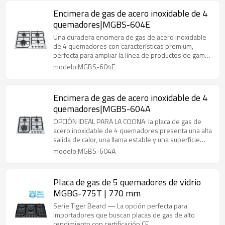
Encimera de gas de acero inoxidable de 4
quemadores|MGBS-604E
Una duradera encimera de gas de acero inoxidable
de 4 quemadores con características premium,
perfecta para ampliar la línea de productos de gama
media a alta.
modelo:MGBS-604E
Encimera de gas de acero inoxidable de 4
quemadores|MGBS-604A
OPCIÓN IDEAL PARA LA COCINA: la placa de gas de
acero inoxidable de 4 quemadores presenta una alta
salida de calor, una llama estable y una superficie
fácil de limpiar.
modelo:MGBS-604A
Placa de gas de 5 quemadores de vidrio
MGBG-775T | 770 mm
Serie Tiger Beard — La opción perfecta para
importadores que buscan placas de gas de alto
rendimiento con certificación CE.