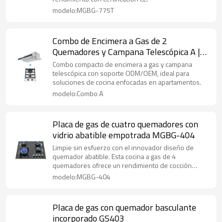
modelo:MGBG-775T
Combo de Encimera a Gas de 2
Quemadores y Campana Telescópica A |
Set ODM Compacto de Cocina
Combo compacto de encimera a gas y campana
telescópica con soporte ODM/OEM, ideal para
soluciones de cocina enfocadas en apartamentos.
modelo:Combo A
Placa de gas de cuatro quemadores con
vidrio abatible empotrada MGBG-404
Limpie sin esfuerzo con el innovador diseño de
quemador abatible. Esta cocina a gas de 4
quemadores ofrece un rendimiento de cocción
potente y un mantenimiento sencillo.
modelo:MGBG-404
Placa de gas con quemador basculante
incorporado GS403