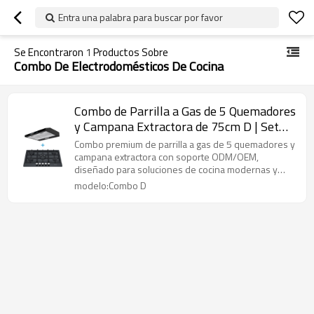
Entra una palabra para buscar por favor
Se Encontraron
1
Productos Sobre
Combo De Electrodomésticos De Cocina
Combo de Parrilla a Gas de 5 Quemadores
y Campana Extractora de 75cm D | Set
ODM de Electrodomésticos de Cocina
Combo premium de parrilla a gas de 5 quemadores y
campana extractora con soporte ODM/OEM,
diseñado para soluciones de cocina modernas y
listas para el mercado.
modelo:Combo D