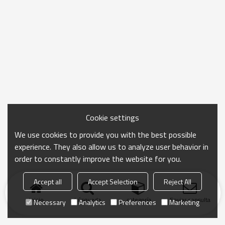
Cookie settings
We use cookies to provide you with the best possible
experience. They also allow us to analyze user behavior in
order to constantly improve the website for you.
Accept all
Accept Selection
Reject All
Inicio
búsqueda
categoría
Enviar consulta
Necessary
Analytics
Preferences
Marketing