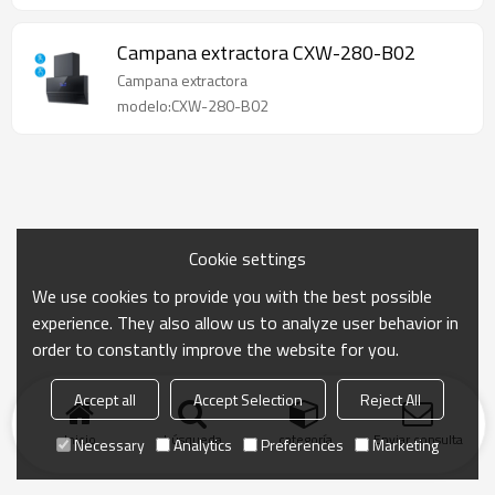
Campana extractora CXW-280-B02
Campana extractora
modelo:CXW-280-B02
Cookie settings
We use cookies to provide you with the best possible
experience. They also allow us to analyze user behavior in
order to constantly improve the website for you.
Accept all
Accept Selection
Reject All
Inicio
búsqueda
categoría
Enviar consulta
Necessary
Analytics
Preferences
Marketing