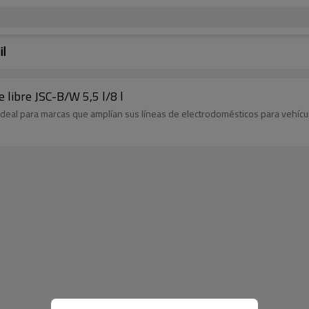
il
 libre JSC-B/W 5,5 l/8 l
, ideal para marcas que amplían sus líneas de electrodomésticos para vehí