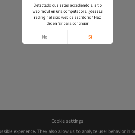
Detectado que estás accediendo al sitio
web móvil en una computadora, ¿deseas
redirigir al sitio web de escritorio? Haz
clic en 'sí' para continuar
No
Si
Cookie settings
sible experience. They also allow us to analyze user behavior in 