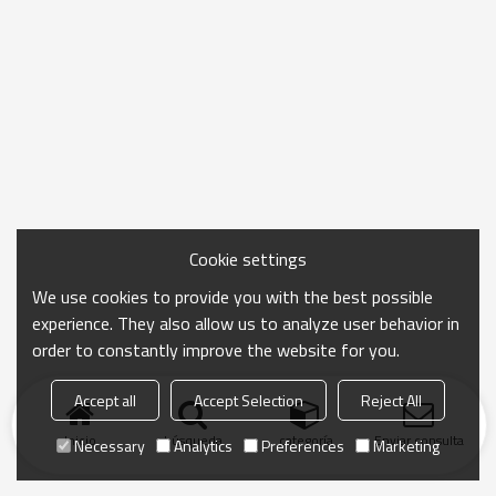
Cookie settings
We use cookies to provide you with the best possible
experience. They also allow us to analyze user behavior in
order to constantly improve the website for you.
Accept all
Accept Selection
Reject All
Inicio
búsqueda
categoría
Enviar consulta
Necessary
Analytics
Preferences
Marketing