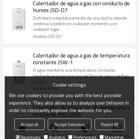
Calentador de agua a gas con conducto de
humos JSD-D7
Disfrutará instantáneamente de una ducha caliente
continua a pedido en cualquier momento y en
cualquier lugar.
modelo:JSD-D7
Calentador de agua a gas de temperatura
constante JSW-1
El agua mantiene una temperatura constante
mediante el ajuste preciso del flujo de agua y el flujo
de gas.
Cookie settings
modelo:JSW-1
We use cookies to provide you with the best possible
experience. They also allow us to analyze user behavior in
Calentador de agua a gas de temperatura
order to constantly improve the website for you.
constante JSQ-D306
El agua mantiene una temperatura constante
Accept all
Accept Selection
Reject All
mediante el ajuste preciso del flujo de agua y el flujo
de gas.
Inicio
búsqueda
categoría
Enviar consulta
Necessary
Analytics
Preferences
Marketing