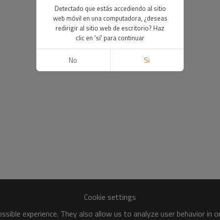
Detectado que estás accediendo al sitio
web móvil en una computadora, ¿deseas
redirigir al sitio web de escritorio? Haz
clic en 'sí' para continuar
No
Si
Cookie settings
sible experience. They also allow us to analyze user behavior in 