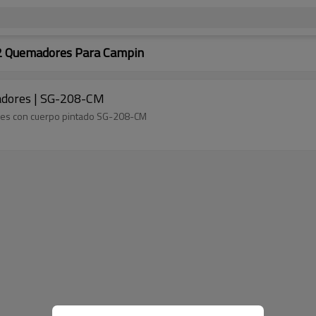
 2 Quemadores Para Campin
madores | SG-208-CM
ores con cuerpo pintado SG-208-CM