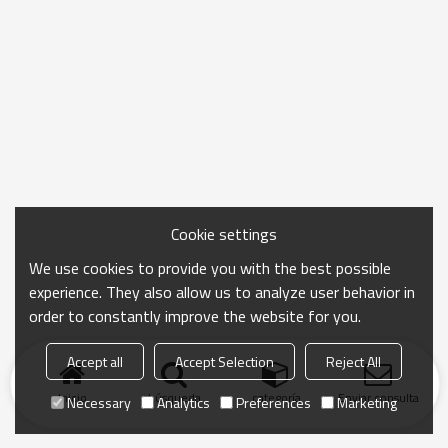
Cookie settings
We use cookies to provide you with the best possible
experience. They also allow us to analyze user behavior in
order to constantly improve the website for you.
Accept all
Accept Selection
Reject All
Inicio
búsqueda
categoría
Enviar consulta
Necessary
Analytics
Preferences
Marketing