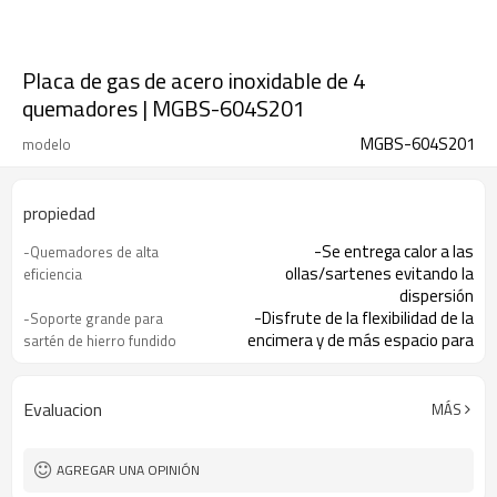
Placa de gas de acero inoxidable de 4
quemadores | MGBS-604S201
MGBS-604S201
modelo
propiedad
-Se entrega calor a las
-Quemadores de alta
ollas/sartenes evitando la
eficiencia
dispersión
-Disfrute de la flexibilidad de la
-Soporte grande para
encimera y de más espacio para
sartén de hierro fundido
cocinar.
-Realiza la limpieza de forma rápida
-Placas de cocción
y sencilla
selladas
Evaluacion
MÁS
-El encendedor integrado facilita el
-Encendido con una mano
encendido de la placa de cocción.
AGREGAR UNA OPINIÓN
-Ofreciéndote total tranquilidad
-Dispositivo de detección
de falla de llama (opcional)