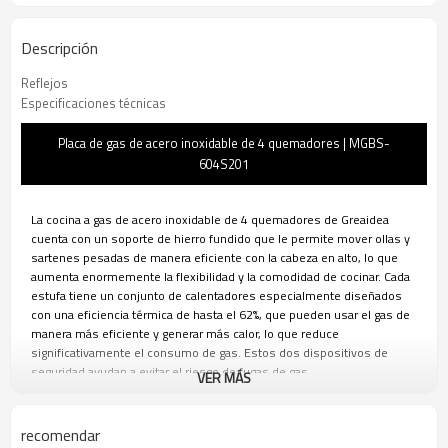
Descripción
Reflejos
Especificaciones técnicas
Placa de gas de acero inoxidable de 4 quemadores | MGBS-
604S201
La cocina a gas de acero inoxidable de 4 quemadores de Greaidea
cuenta con un soporte de hierro fundido que le permite mover ollas y
sartenes pesadas de manera eficiente con la cabeza en alto, lo que
aumenta enormemente la flexibilidad y la comodidad de cocinar. Cada
estufa tiene un conjunto de calentadores especialmente diseñados
con una eficiencia térmica de hasta el 62%, que pueden usar el gas de
manera más eficiente y generar más calor, lo que reduce
significativamente el consumo de gas. Estos dos dispositivos de
seguridad ayudan a evitar el riesgo de fugas de gas.
VER MÁS
El equipo profesional de Greaidea se compromete a proporcionar a las
marcas un diseño personalizado, un estricto control de calidad y una
producción eficiente. Podemos ofrecerle soluciones ODM y OEM
recomendar
integrales para garantizar que su marca mantenga su posición de