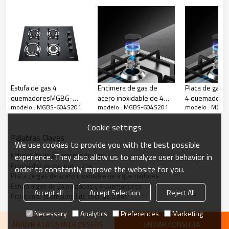
liderazgo en la feroz competencia del mercado.
Estufa de gas 4
Encimera de gas de
Placa de gas d
quemadoresMGBG-
acero inoxidable de 4
4 quemadore
modelo : MGBS-604S201
modelo : MGBS-604S201
modelo : MGBS
604AE
quemadores|MGBS-
604C3|600m
604C|590mm
Cookie settings
Palabras Claves
We use cookies to provide you with the best possible
Fabricante de encimeras de gas
experience. They also allow us to analyze user behavior in
Proveedor de cocinas a gas
order to constantly improve the website for you.
Placa de gas de acero inoxidable de 4 quemadores
Estufa a gas de 24 pulgadas y 4 quemadores
Accept all
Accept Selection
Reject All
Proveedor profesional de cocinas a gas
Necessary
Analytics
Preferences
Marketing
AÑADIR A LA LISTA DE DESEOS
ENVIAR CONSULTA