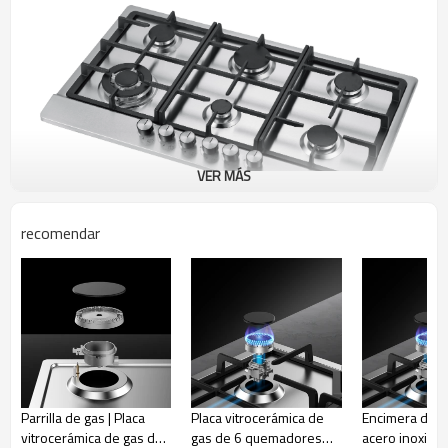
VER MÁS
recomendar
Gran soporte de sartén de hierro fundido
* Alta dureza
* Mueve ollas y sartenes pesadas sin levantarlas.
Parrilla de gas | Placa
Placa vitrocerámica de
Encimera de g
* Permita el fácil movimiento de las cacerolas entre los quemadores.
vitrocerámica de gas de
gas de 6 quemadores
acero inoxidab