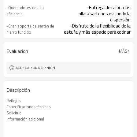
-Entrega de calor a las
-Quemadores de alta
ollas/sartenes evitando la
eficiencia
dispersión
-Disfrute de la flexibilidad de la
-Gran soporte de sartén de
estufa y más espacio para cocinar
hierro fundido
-Hacer la limpieza rápida y
-Placas de cocina selladas
fácilmente.
-El encendedor integrado facilita
- Encendido con una mano
Evaluacion
MÁS
encender la placa
-Ofreciéndole total tranquilidad
-Dispositivo de falla de
AGREGAR UNA OPINIÓN
llama (opcional)
Descripción
Reflejos
Especificaciones técnicas
Solicitud
Información adicional