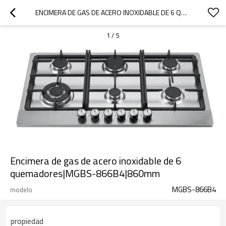
ENCIMERA DE GAS DE ACERO INOXIDABLE DE 6 QUEMADORES|MGBS-866B4|860MM
1
/
5
Encimera de gas de acero inoxidable de 6
quemadores|MGBS-866B4|860mm
MGBS-866B4
modelo
propiedad