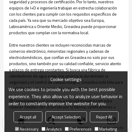
seguridad y procesos de certificación. Por lo tanto, nuestros
equipos de I+D e ingeniería trabajan en estrecha colaboración
con los clientes para cumplir con los requisitos específicos de
cada país. Ya sea que su mercado objetivo sea Europa,
Latinoamérica u Oriente Medio, Greaidea puede proporcionar
productos que cumplan con la normativa local.
Entre nuestros clientes se incluyen reconocidas marcas de
comercio electrónico, minoristas regionales y cadenas de
electrodomésticos, que confían en Greaidea no solo por sus
productos, sino también por su calidad confiable, servicio atento
y plazos de entrega constantes. Si busca una fábrica de
calentadores de agua a gas que priorice la durabilidad, la
Cookie settings
seguridad y el control de calidad integral, Greaidea está lista para
ayudarle a lanzar sus productos con confianza.
We use cookies to provide you with the best possible
experience. They also allow us to analyze user behavior in
📩 Comuníquese con nosotros a sales@greaidea.com para
order to constantly improve the website for you.
obtener detalles del recorrido por la fábrica, certificaciones o
cotizaciones personalizadas.
Accept all
Accept Selection
Reject All
Inicio
búsqueda
categoría
Enviar consulta
Necessary
Analytics
Preferences
Marketing