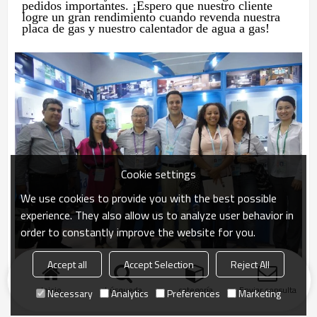
pedidos importantes. ¡Espero que nuestro cliente
logre un gran rendimiento cuando revenda nuestra
placa de gas y nuestro calentador de agua a gas!
Cookie settings
We use cookies to provide you with the best possible
experience. They also allow us to analyze user behavior in
order to constantly improve the website for you.
Accept all
Accept Selection
Reject All
Inicio
búsqueda
categoría
Enviar consulta
Necessary
Analytics
Preferences
Marketing