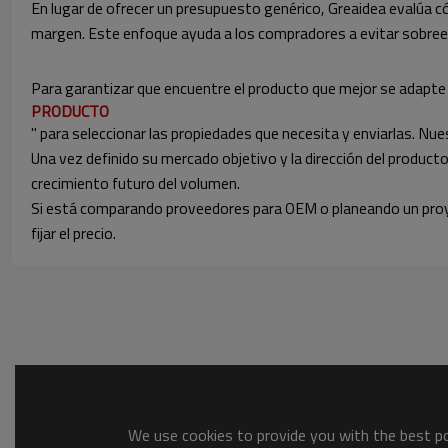
En lugar de ofrecer un presupuesto genérico, Greaidea evalúa c
margen. Este enfoque ayuda a los compradores a evitar sobreesp
Para garantizar que encuentre el producto que mejor se adapt
PRODUCTO
" para seleccionar las propiedades que necesita y enviarlas. N
Una vez definido su mercado objetivo y la dirección del product
crecimiento futuro del volumen.
Si está comparando proveedores para OEM o planeando un proy
fijar el precio.
We use cookies to provide you with the best pos