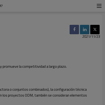
M?
2021/11/23
 y promueve la competitividad a largo plazo.
actora o conjuntos combinados), la configuración técnica
do. En los proyectos ODM, también se consideran elementos