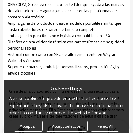
OEM/ODM, Greaidea es un fabricante líder que ayuda a las marcas
de calentadores de agua a gas a escalar en las plataformas de
comercio electrónico.
Amplia gama de productos: desde modelos portátiles sin tanque
hasta calentadores de pared de tamaño completo
Embalaje listo para Amazon y logística compatible con FBA
Diseños de alta eficiencia térmica con características de seguridad
personalizables
Historial comprobado con SKU de alto rendimiento en Wayfair,
Walmart y Amazon
Soporte de marca y embalaje personalizados, producción ágil y
envíos globales.
Cookie settings
Greaidea ha colaborado con numerosas marcas reconocidas a
nivel mundial, cuenta con una amplia experiencia en la fabricación
We use cookies to provide you with the best possible
OEM y ODM, y comprende a la perfección las tendencias de los
experience. They also allow us to analyze user behavior in
principales mercados. Elija Greaidea y permítanos colaborar para
order to constantly improve the website for you.
crear su próxima serie de calentadores de agua a gas de gran
éxito.
Accept all
Accept Selection
Reject All