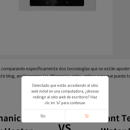
, comparando específicamente dos tecnologías que se están apodera
te blog, analizaremos las diferencias entre ambos para que pueda t
Detectado que estás accediendo al sitio
web móvil en una computadora, ¿deseas
redirigir al sitio web de escritorio? Haz
clic en 'sí' para continuar
No
Si