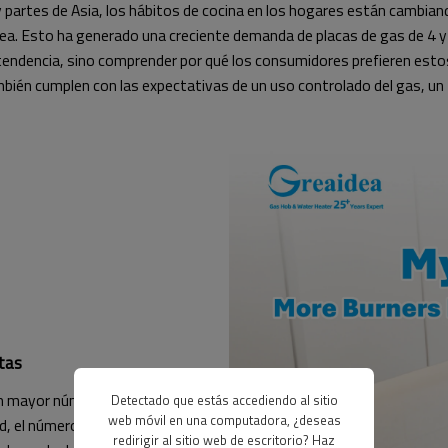
artes de Asia, los hábitos de cocina en los hogares están cambiand
nea. Esto ha generado una creciente demanda de placas de gas de 4 
tendencia, sino comprender por qué los consumidores prefieren est
también cumplen con las expectativas de un uso controlado del gas, u
ltas
 un mayor número de quemadores
Detectado que estás accediendo al sitio
web móvil en una computadora, ¿deseas
d, el número de quemadores por
redirigir al sitio web de escritorio? Haz