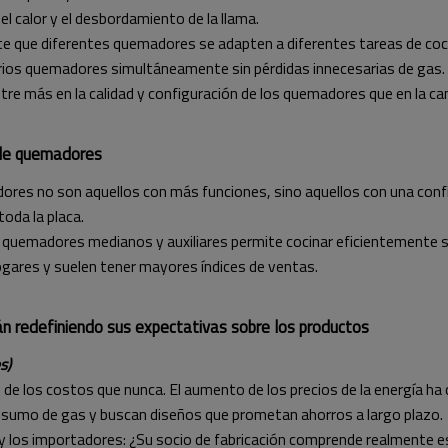
el calor y el desbordamiento de la llama.
te que diferentes quemadores se adapten a diferentes tareas de coc
rios quemadores simultáneamente sin pérdidas innecesarias de gas. 
tre más en la calidad y configuración de los quemadores que en la c
 de quemadores
res no son aquellos con más funciones, sino aquellos con una confi
toda la placa.
 quemadores medianos y auxiliares permite cocinar eficientemente s
hogares y suelen tener mayores índices de ventas.
n redefiniendo sus expectativas sobre los productos
s)
 los costos que nunca. El aumento de los precios de la energía ha c
umo de gas y buscan diseños que prometan ahorros a largo plazo.
y los importadores: ¿Su socio de fabricación comprende realmente 