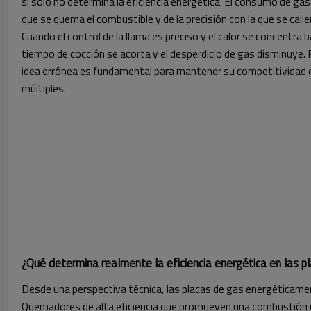
sí solo no determina la eficiencia energética. El consumo de gas 
que se quema el combustible y de la precisión con la que se calie
Cuando el control de la llama es preciso y el calor se concentra ba
tiempo de cocción se acorta y el desperdicio de gas disminuye.
idea errónea es fundamental para mantener su competitividad
múltiples.
¿Qué determina realmente la eficiencia energética en las p
Desde una perspectiva técnica, las placas de gas energéticame
Quemadores de alta eficiencia que promueven una combustión c