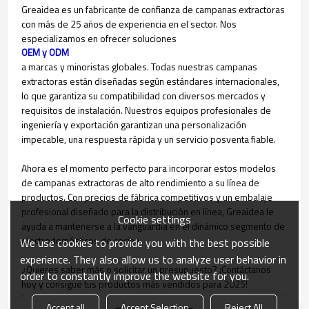
Greaidea es un fabricante de confianza de campanas extractoras
con más de 25 años de experiencia en el sector. Nos
especializamos en ofrecer soluciones
OEM y ODM
a marcas y minoristas globales. Todas nuestras campanas
extractoras están diseñadas según estándares internacionales,
lo que garantiza su compatibilidad con diversos mercados y
requisitos de instalación. Nuestros equipos profesionales de
ingeniería y exportación garantizan una personalización
impecable, una respuesta rápida y un servicio posventa fiable.
Ahora es el momento perfecto para incorporar estos modelos
de campanas extractoras de alto rendimiento a su línea de
productos. Con precios de fábrica competitivos y un embalaje
profesional diseñado para la distribución en línea, Greaidea le
Cookie settings
ayuda a mantenerse a la vanguardia en el dinámico segmento de
electrodomésticos de cocina.
We use cookies to provide you with the best possible
experience. They also allow us to analyze user behavior in
¿Quieres saber más o solicitar un presupuesto? ¡Contáctanos
order to constantly improve the website for you.
hoy y consigue tus productos más vendidos para 2025!
Correo electrónico: sales@greaidea.com
Accept all
Accept Selection
Reject All